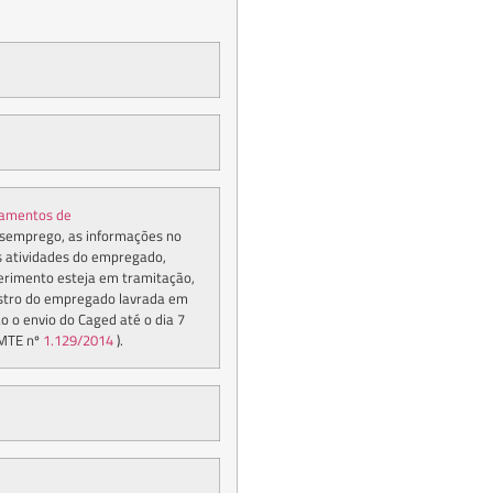
gamentos de
esemprego, as informações no
as atividades do empregado,
erimento esteja em tramitação,
istro do empregado lavrada em
o o envio do Caged até o dia 7
 MTE nº
1.129/2014
).