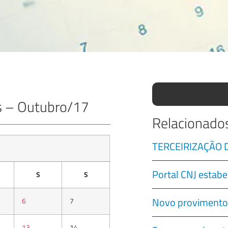
as – Outubro/17
Relacionado
TERCEIRIZAÇÃO
Portal CNJ estabe
S
S
Novo provimento
6
7
13
14