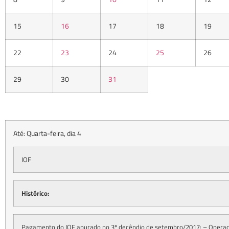
15
16
17
18
19
22
23
24
25
26
29
30
31
Até: Quarta-feira, dia 4
IOF
Histórico:
Pagamento do IOF apurado no 3º decêndio de setembro/2017: – Operaçõ