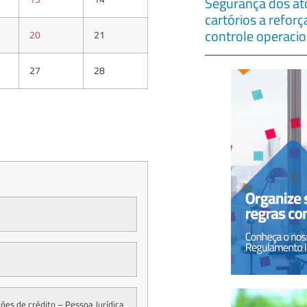
Segurança dos ato
cartórios a refor
controle operacio
20
21
27
28
es de crédito – Pessoa Jurídica