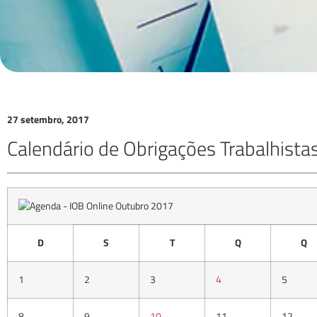
27 setembro, 2017
Calendário de Obrigações Trabalhist
Outubro 2017
D
S
T
Q
Q
1
2
3
4
5
8
9
10
11
12