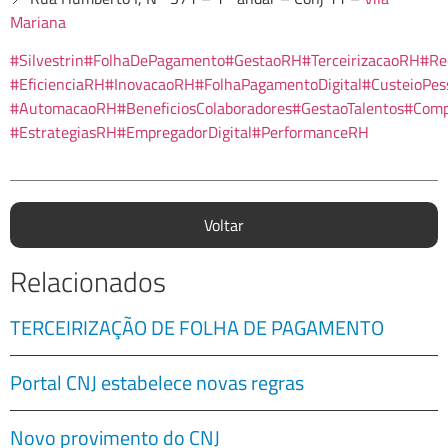
Mariana
#Silvestrin
#FolhaDePagamento
#GestaoRH
#TerceirizacaoRH
#Re
#EficienciaRH
#InovacaoRH
#FolhaPagamentoDigital
#CusteioPes
#AutomacaoRH
#BeneficiosColaboradores
#GestaoTalentos
#Compl
#EstrategiasRH
#EmpregadorDigital
#PerformanceRH
Voltar
Relacionados
TERCEIRIZAÇÃO DE FOLHA DE PAGAMENTO
Portal CNJ estabelece novas regras
Novo provimento do CNJ