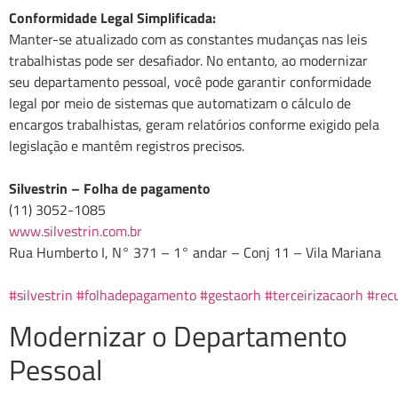
Conformidade Legal Simplificada:
Manter-se atualizado com as constantes mudanças nas leis
trabalhistas pode ser desafiador. No entanto, ao modernizar
seu departamento pessoal, você pode garantir conformidade
legal por meio de sistemas que automatizam o cálculo de
encargos trabalhistas, geram relatórios conforme exigido pela
legislação e mantêm registros precisos.
Silvestrin – Folha de pagamento
(11) 3052-1085
www.silvestrin.com.br
Rua Humberto I, N° 371 – 1° andar – Conj 11 – Vila Mariana
#silvestrin
#folhadepagamento
#gestaorh
#terceirizacaorh
#rec
Modernizar o Departamento
Pessoal