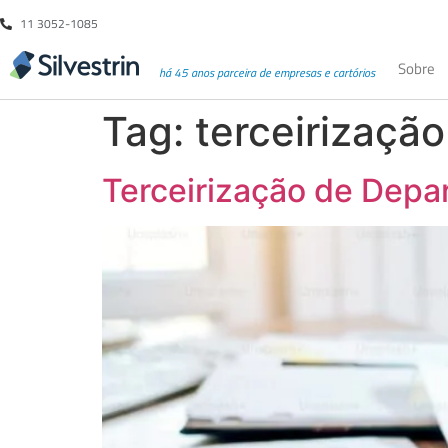
11 3052-1085
Sobre
há 45 anos parceira de empresas e cartórios
Tag:
terceirizaçã
Terceirização de Depa