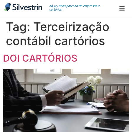
há 45 anos parceira de empresas e
cartórios
Tag:
Terceirização
contábil cartórios
DOI CARTÓRIOS