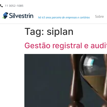
11 3052-1085
Sobre
há 45 anos parceira de empresas e cartórios
Tag:
siplan
Gestão registral e audi