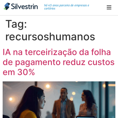
há 45 anos parceira de empresas e
cartórios
Tag:
recursoshumanos
IA na terceirização da folha
de pagamento reduz custos
em 30%