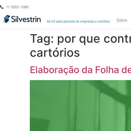
11 3052-1085
Sobre
há 45 anos parceira de empresas e cartórios
Tag:
por que contr
cartórios
Elaboração da Folha d