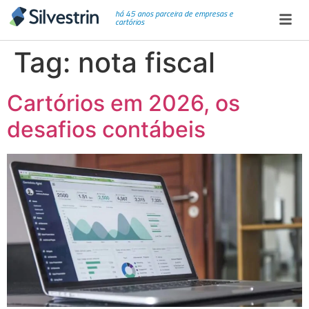
há 45 anos parceira de empresas e
cartórios
Tag:
nota fiscal
Cartórios em 2026, os
desafios contábeis