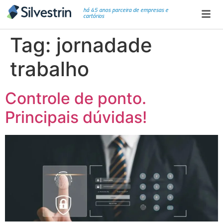
há 45 anos parceira de empresas e
cartórios
Tag:
jornadade
trabalho
Controle de ponto.
Principais dúvidas!