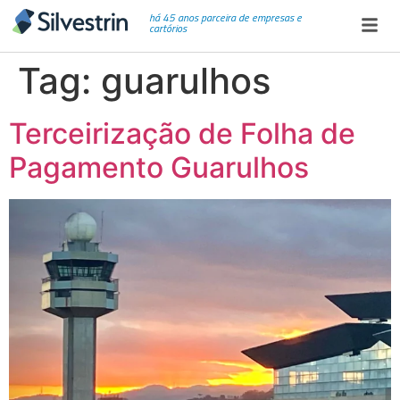
há 45 anos parceira de empresas e
cartórios
Tag:
guarulhos
Terceirização de Folha de
Pagamento Guarulhos