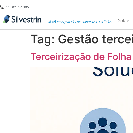
11 3052-1085
Sobre
há 45 anos parceira de empresas e cartórios
Tag:
Gestão terce
Terceirização de Folh