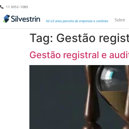
11 3052-1085
Sobre
há 45 anos parceira de empresas e cartórios
Tag:
Gestão regist
Gestão registral e audi