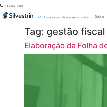
11 3052-1085
Sobre
há 45 anos parceira de empresas e cartórios
Tag:
gestão fisca
Elaboração da Folha d