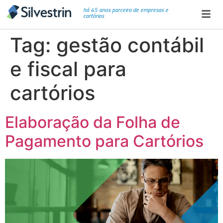
há 45 anos parceira de empresas e
cartórios
Tag:
gestão contábil
e fiscal para
cartórios
Elaboração da Folha de
Pagamento para Cartórios