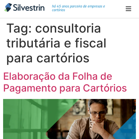
há 45 anos parceira de empresas e
cartórios
Tag:
consultoria
tributária e fiscal
para cartórios
Elaboração da Folha de
Pagamento para Cartórios