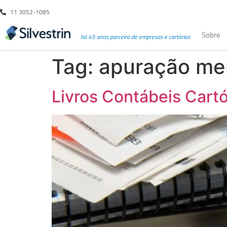
11 3052-1085
Sobre
há 45 anos parceira de empresas e cartórios
Tag:
apuração men
Livros Contábeis Cartó