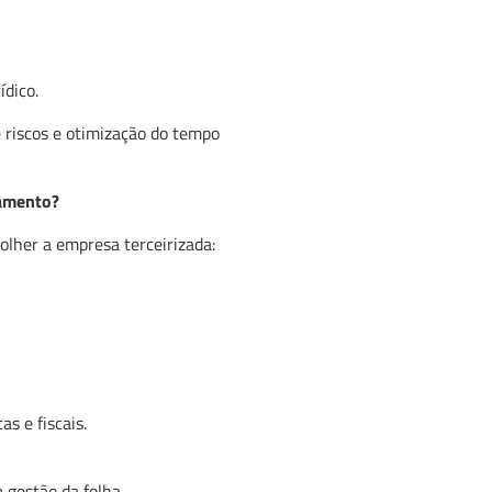
ídico.
 riscos e otimização do tempo
gamento?
colher a empresa terceirizada:
s e fiscais.
 gestão da folha.