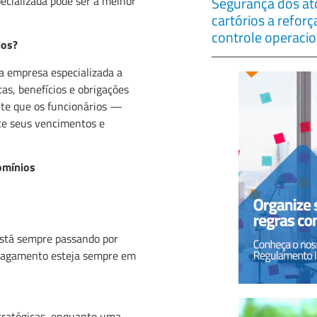
ecializada pode ser a melhor
Segurança dos ato
cartórios a refor
controle operacio
ios?
a empresa especializada a
tas, benefícios e obrigações
ante que os funcionários —
te seus vencimentos e
omínios
 está sempre passando por
 pagamento esteja sempre em
stratégicas, enquanto uma