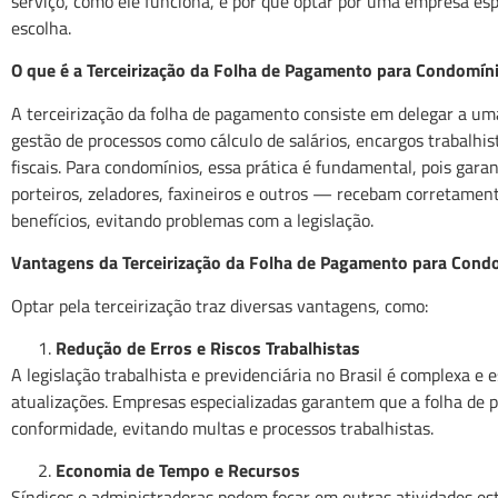
serviço, como ele funciona, e por que optar por uma empresa esp
escolha.
O que é a Terceirização da Folha de Pagamento para Condomín
A terceirização da folha de pagamento consiste em delegar a um
gestão de processos como cálculo de salários, encargos trabalhis
fiscais. Para condomínios, essa prática é fundamental, pois gar
porteiros, zeladores, faxineiros e outros — recebam corretamen
benefícios, evitando problemas com a legislação.
Vantagens da Terceirização da Folha de Pagamento para Cond
Optar pela terceirização traz diversas vantagens, como:
Redução de Erros e Riscos Trabalhistas
A legislação trabalhista e previdenciária no Brasil é complexa e
atualizações. Empresas especializadas garantem que a folha de
conformidade, evitando multas e processos trabalhistas.
Economia de Tempo e Recursos
Síndicos e administradoras podem focar em outras atividades e