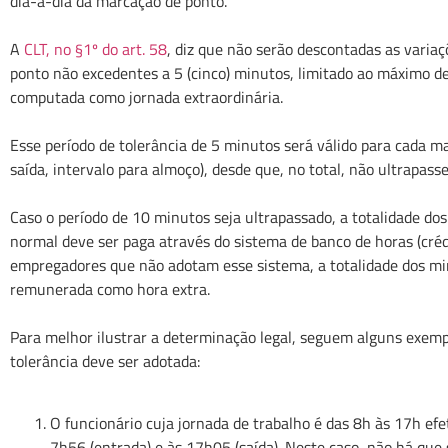
dia-a-dia da marcação de ponto.
A
CLT, no §1º do art. 58
, diz que não serão descontadas as variaç
ponto não excedentes a 5 (cinco) minutos, limitado ao máximo d
computada como jornada extraordinária.
Esse período de tolerância de 5 minutos será válido para cada m
saída, intervalo para almoço), desde que, no total, não ultrapass
Caso o período de 10 minutos seja ultrapassado, a totalidade do
normal deve ser paga através do sistema de banco de horas (créd
empregadores que não adotam esse sistema, a totalidade dos mi
remunerada como hora extra.
Para melhor ilustrar a determinação legal, seguem alguns exemp
tolerância deve ser adotada:
O funcionário cuja jornada de trabalho é das 8h às 17h ef
7h56 (entrada) e às 17h05 (saída). Neste caso, não há que 