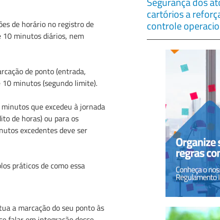
Segurança dos ato
cartórios a refor
ões de horário no registro de
controle operacio
e 10 minutos diários, nem
arcação de ponto (entrada,
e 10 minutos (segundo limite).
s minutos que excedeu à jornada
ito de horas) ou para os
nutos excedentes deve ser
los práticos de como essa
etua a marcação do seu ponto às
se falar em integração desse